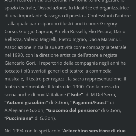
spazio teatrale, l’Associazione, fu ideatrice ed organizzatrice
di una importante Rassegna di poesia – Confessioni d’autore
– alla quale parteciparono illustri poeti come: Gregory
Corso, Giorgio Caproni, Amelia Rosselli, Elio Pecora, Dario
Bellezza, Valerio Magrelli, Pietro Ingrao, Dacia Maraini. L’
Associazione inizia la sua attività come compagnia teatrale
nel 1990, con la direzione artistica dell’attore e regista
Giancarlo Gori. Il repertorio della compagnia negli anni ha
toccato i più svariati generi del teatro: la commedia
musicale, il teatro per ragazzi, la sacra rappresentazione, il
teatro sperimentale, il teatro del 1900. Con la messa in
scena anche di novità italiane.(
“Isole”
di M.Del Serra,
“Automi giacobini”
di G.Gori,
“Paganini/Faust”
di
A.Alegiani e G.Gori,
“Giacomo del pensiero”
di G.Gori,
“
Pucciniana”
di G.Gori).
Nel 1994 con lo spettacolo “
Arlecchino servitore di due