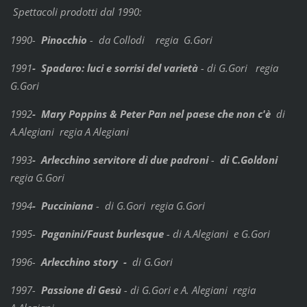
Spettacoli prodotti dal 1990:
1990-
Pinocchio
- da Collodi regia G.Gori
1991
- Spadaro: luci e sorrisi del varietà
- di G.Gori regia
G.Gori
1992
- Mary Poppins & Peter Pan nel paese che non c'è
di
A.Alegiani regia A Alegiani
1993
- Arlecchino servitore di due padroni
-
di C.Goldoni
regia G.Gori
1994
- Pucciniana
- di G.Gori regia G.Gori
1995-
Paganini/Faust burlesque
- di A.Alegiani e G.Gori
1996-
Arlecchino story -
di G.Gori
1997-
Passione di Gesù
- di G.Gori e A. Alegiani regia