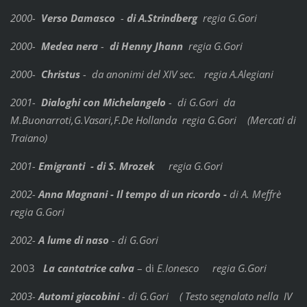
2000-
Verso Damasco
-
di A.Strindberg
regia G.Gori
2000-
Medea nera
-
di Henny Jhann
regia G.Gori
2000-
Christus
- da anonimi del XIV sec. regia A.Alegiani
2001-
Dialoghi con Michelangelo
- di G.Gori da
M.Buonarroti,G.Vasari,F.De Hollanda regia G.Gori (Mercati di
Traiano)
2001-
Emigranti -
di S. Mrozek
regia G.Gori
2002-
Anna Magnani - Il tempo di un ricordo
-
di A. Meffrè
regia G.Gori
2002-
A lume di naso
- di G.Gori
2003
La cantatrice calva
– di
E.Ionesco regia G.Gori
2003-
Automi giacobini
- di G.Gori ( Testo segnalato nella IV