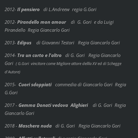
2012-
Il pensiero
di L.Andreew
regia G.Gori
2012-
Pirandello mon amour
di G. Gori e da Luigi
Pirandello Regia Giancarlo Gori
2013-
Edipus
di Giovanni Testori Regia Giancarlo Gori
2014-
Tra un corto e l'altro
di G. Gori Regia Giancarlo
Gori
( G.Gori vincitore come Migliore attore dellla XV ed di Schegge
d'Autore)
2015-
Cuori sdoppiati
commedia di Giancarlo Gori Regia
G.Gori
2017 -
Gemma Donati vedova Alighieri
di G. Gori Regia
Giancarlo Gori
2018 -
Maschera nuda
di G. Gori Regia Giancarlo Gori