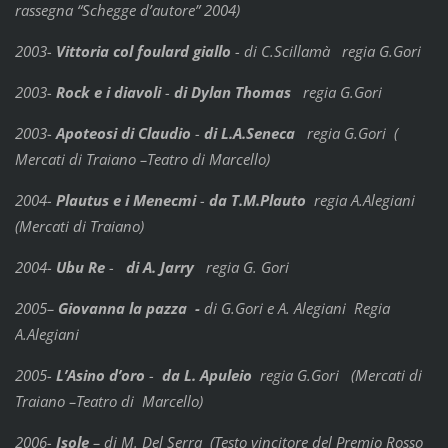
rassegna “Schegge d’autore” 2004)
2003-
Vittoria col foulard giallo
- di C.Scillamà regia G.Gori
2003-
Rock e i diavoli
-
di Dylan Thomas
regia G.Gori
2003-
Apoteosi di Claudio
-
di L.A.Seneca
regia G.Gori (
Mercati di Traiano –Teatro di Marcello)
2004-
Plautus e i Menecmi
-
da T.M.Plauto
regia A.Alegiani
(Mercati di Traiano)
2004-
Ubu Re
-
di A. Jarry
regia G. Gori
2005–
Giovanna la pazza -
di G.Gori e A. Alegiani Regia
A.Alegiani
2005-
L’Asino d’oro
-
da L. Apuleio
regia G.Gori (Mercati di
Traiano –Teatro di Marcello)
2006-
Isole
– di M. Del Serra (Testo vincitore del Premio Rosso