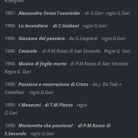
A.Alegiani
1997-
Alessandro Orsini l'uxoricida
- di G.Gori regia G.Gori
1998-
La locandiera
-
di C.Goldoni
regia G.Gori
1998-
Giacomo del pensiero
- da G.Leopardi regia G.Gori
1998-
Canicola
- di P.M.Rosso di San Secondo Regia G. Gori
1998-
Musica di foglie morte
di P.M.Rosso di San Secondo
Regia G. Gori
1998-
Passione e resurrezione di Cristo
- da J. Da Todi e
Castellani regia G.Gori
1999-
I Menecmi
-
di T.M.Plauto
regia
G.Gori
1999-
Marionette che passione!
-
di P.M.Rosso di
S.Secondo
regia G.Gori