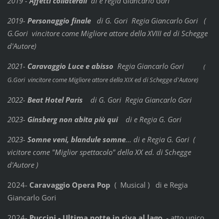
2019 -
Affetti collaterali
di e regia Giancarlo Gori
2019-
Personaggio finale
di G. Gori Regia Giancarlo Gori (
G.Gori vincitore come Migliore attore della XVIII ed di Schegge
d'Autore)
2021-
Caravaggio Luce e abisso
Regia Giancarlo Gori
(
G.Gori vincitore come Migliore attore della XIX ed di Schegge d'Autore)
2022-
Beat Hotel Paris
di G. Gori Regia Giancarlo Gori
2023-
Ginsberg non abita più qui
di e Regia G. Gori
2023-
Somne veni, blandule somne
... di e Regia G. Gori (
vicitore come "Miglior spettacolo" della XX ed. di Schegge
d'Autore )
2024-
Caravaggio Opera Pop
( Musical ) di e Regia
Giancarlo Gori
2024-
Puccini - Ultima notte in riva al lago
- atto unico