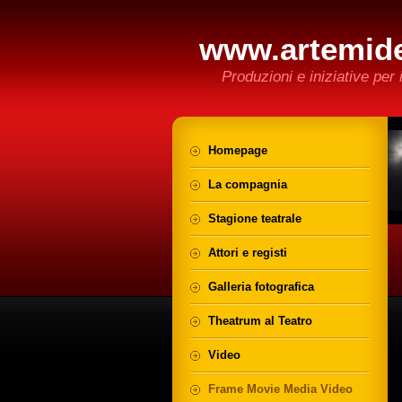
www.artemid
Produzioni e iniziative per i
Homepage
La compagnia
Stagione teatrale
Attori e registi
Galleria fotografica
Theatrum al Teatro
Video
Frame Movie Media Video