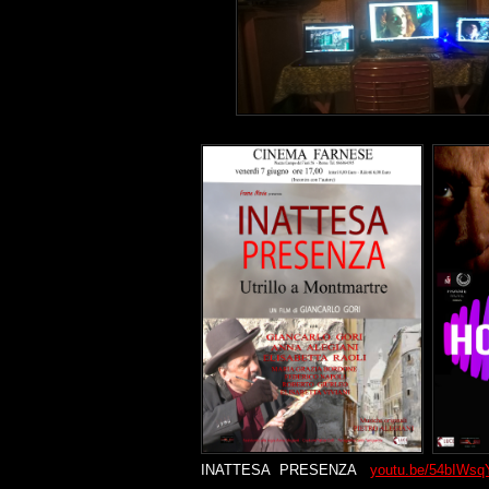
INATTESA PRESENZA
youtu.be/54bIWs