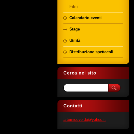
Film
Calendario eventi
Stage
Utilità
Distribuzione spettacoli
Cerca nel sito
Contatti
artemideverde@yahoo.it